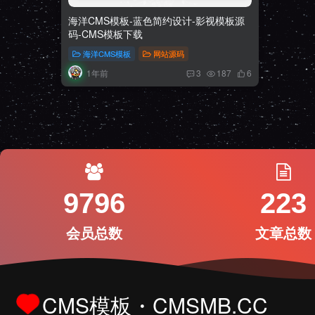
海洋CMS模板-蓝色简约设计-影视模板源
码-CMS模板下载
海洋CMS模板
网站源码
1年前
3
187
6
9796
223
会员总数
文章总数
CMS模板・CMSMB.CC