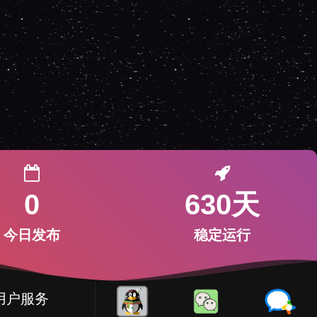
0
630天
今日发布
稳定运行
用户服务