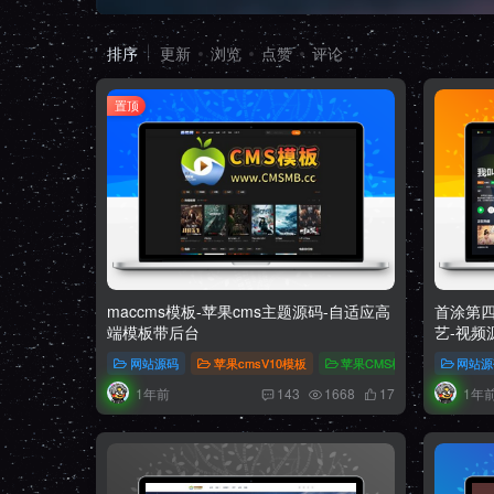
排序
更新
浏览
点赞
评论
置顶
maccms模板-苹果cms主题源码-自适应高
首涂第四
端模板带后台
艺-视频
网站源码
苹果cmsV10模板
苹果CMS模板
网站源
1年前
1年
143
1668
17