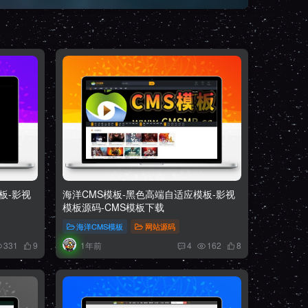
板-影视
海洋CMS模板-黑色高端自适应模板-影视
模板源码-CMS模板下载
海洋CMS模板
网站源码
1年前
331
9
4
162
8