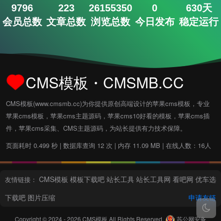
9796
223
26155350
0
630天
会员总数
文章总数
浏览总数
今日发布
稳定运行
CMS模板・CMSMB.CC
CMS模板(www.cmsmb.cc)为你提供原创高端设计的苹果cms模板，专业
苹果cms模板，苹果cms主题源码，苹果cms10好看的模板，苹果cms插
件，苹果cms采集、CMS主题源码，为站长提供有力技术保障。
页面耗时 0.499 秒 | 数据库查询 12 次 | 内存 11.09 MB | 在线人数：16人
CMS模板
模板下载吧
站长工具
站长工具网
看吧网
优车选
友情链接：
下载吧
图片压缩
申请友链
Copyright © 2024 - 2026
CMS模板
All Rights Reserved.
苏公网安备