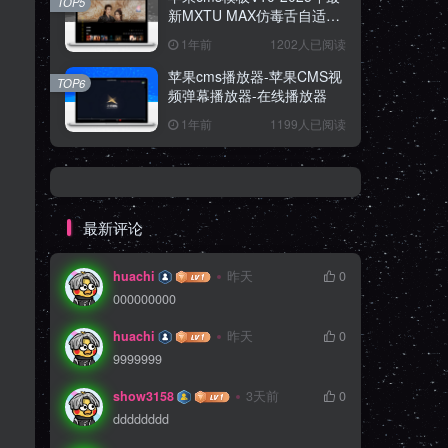
TOP5
新MXTU MAX仿毒舌自适应
主题源码
1年前
1202人已阅读
苹果cms播放器-苹果CMS视
TOP6
频弹幕播放器-在线播放器
1年前
1199人已阅读
最新评论
huachi
昨天
0
000000000
huachi
昨天
0
9999999
show3158
3天前
0
dddddddd