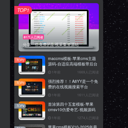
TOP1
8171人已阅读
分享一些免费的影视采集资源站
maccms模板-苹果cms主题
TOP2
源码-自适应高端模板带后台
1年前
1669人已阅读
强烈推荐！！A8YY是一个免
TOP3
费的在线视频搜索平台
1年前
1611人已阅读
首涂第四十五套模板-苹果
TOP4
cmsv10仿爱奇艺-视频源码
1年前
1274人已阅读
苹果cms模板V10-2025年最