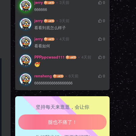
jerry
3天前
0
666666
jerry
3天前
0
看看到底怎么样子
jerry
4天前
0
看看如何
PPPppcwasd111
4天前
0
rensheng
6天前
0
666666666666666666
坚持每天来逛逛，会让你
生活也美好了！
心情也舒畅了！