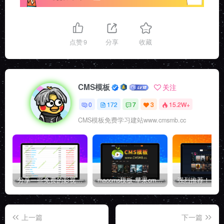
点赞
9
分享
收藏
CMS模板
关注
0
172
7
3
15.2W+
CMS模板免费学习建站www.cmsmb.cc
分享一些免费的影视采集资源站
maccms模板-苹果cms主题源码-自适应高端模板带后台
上一篇
下一篇