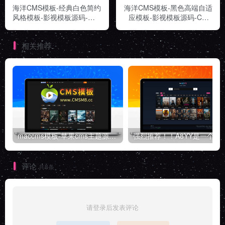
海洋CMS模板-经典白色简约
海洋CMS模板-黑色高端自适
风格模板-影视模板源码-
应模板-影视模板源码-CMS
CMS模板下载
模板下载
相关推荐
maccms模板-苹果cms主题源码-自适应高端模板带后台
强烈推荐！！A8YY是一个
评论
共8条
请登录后发表评论