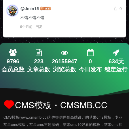
@dmin15
0
不错不错不错
9个月前
回复
9796
223
26155947
0
634天
会员总数
文章总数
浏览总数
今日发布
稳定运行
CMS模板・CMSMB.CC
CMS模板(www.cmsmb.cc)为你提供原创高端设计的苹果cms模板，专业
苹果cms模板，苹果cms主题源码，苹果cms10好看的模板，苹果cms插