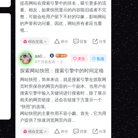
提高网站在搜索引擎中的排名，吸引更多的流
量。相反，如果快照显示的内容陈旧或者不完
整，可能会给用户留下不好的印象，影响网站
的声誉和访问量。因此，网站所有者应当重
视...
综合交流
评分
回复
分享
aa020z
关注
私信
3个月前发布
21次阅读
探索网站快照：搜索引擎中的时间定格
网站快照，简单来说，就是搜索引擎在抓取网
页时所保存的网页内容的一个副本。当用户在
搜索引擎中输入关键词进行搜索时，除了展示
相关的网页链接，还会在链接下方显示一个
“快照”的选项。
网站快照的主要作用不容小觑。首先，它为用
户提供了快速浏览网页内容...
综合交流
评分
回复
分享