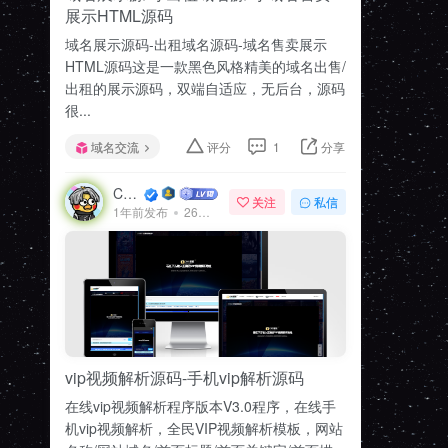
展示HTML源码
域名展示源码-出租域名源码-域名售卖展示
HTML源码这是一款黑色风格精美的域名出售/
出租的展示源码，双端自适应，无后台，源码
很...
域名交流
评分
1
分享
CMS模板
关注
私信
1年前发布
26次阅读
vip视频解析源码-手机vip解析源码
在线vip视频解析程序版本V3.0程序，在线手
机vip视频解析，全民VIP视频解析模板，网站