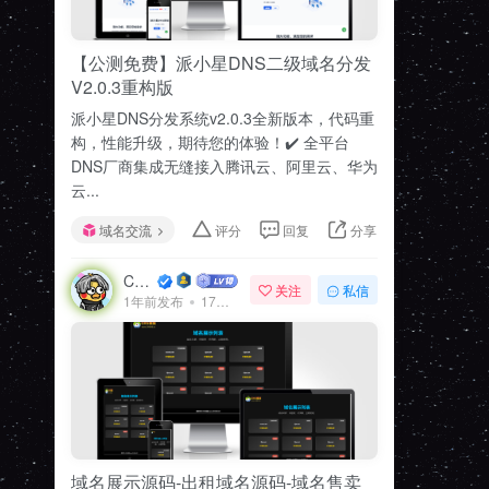
【公测免费】派小星DNS二级域名分发
V2.0.3重构版
派小星DNS分发系统v2.0.3全新版本，代码重
构，性能升级，期待您的体验！✔️ 全平台
DNS厂商集成无缝接入腾讯云、阿里云、华为
云...
域名交流
评分
回复
分享
CMS模板
关注
私信
1年前发布
17次阅读
域名展示源码-出租域名源码-域名售卖