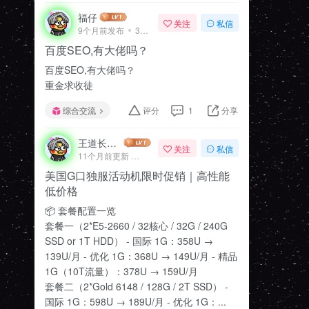
福仔
关注
私信
9个月前发布
36次阅读
百度SEO,有大佬吗？
百度SEO,有大佬吗？
重金求收徒
综合交流
评分
1
分享
王道长服务器 AWS
关注
私信
11个月前更新
47次阅读
美国G口独服活动机限时促销｜高性能
低价格
📦 套餐配置一览
套餐一（2*E5-2660 / 32核心 / 32G / 240G
SSD or 1T HDD） - 国际 1G：358U →
139U/月 - 优化 1G：368U → 149U/月 - 精品
1G（10T流量）：378U → 159U/月
套餐二（2*Gold 6148 / 128G / 2T SSD） -
国际 1G：598U → 189U/月 - 优化 1G：...