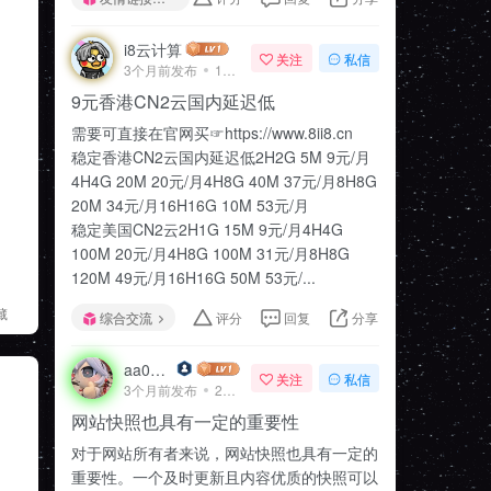
i8云计算
关注
私信
3个月前发布
14次阅读
9元香港CN2云国内延迟低
需要可直接在官网买☞https://www.8ii8.cn
稳定香港CN2云国内延迟低2H2G 5M 9元/月
4H4G 20M 20元/月4H8G 40M 37元/月8H8G
20M 34元/月16H16G 10M 53元/月
稳定美国CN2云2H1G 15M 9元/月4H4G
100M 20元/月4H8G 100M 31元/月8H8G
120M 49元/月16H16G 50M 53元/...
藏
综合交流
评分
回复
分享
aa020z
关注
私信
3个月前发布
21次阅读
网站快照也具有一定的重要性
对于网站所有者来说，网站快照也具有一定的
重要性。一个及时更新且内容优质的快照可以