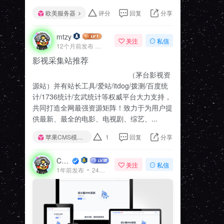
欧美服务器
评分
回复
分享
mtzy
关注
私信
12个月前发布
79次阅读
影视采集站推荐
（茅台影视资
源站）并有站长工具/爱站/itdog/拨测/百度统
计/1736统计/玄武统计等权威平台大力支持，
共同打造全网最强资源矩阵！致力于为用户提
供最新、最全的电影、电视剧、综艺、...
苹果CMS模板
1
回复
分享
CMS模板
关注
私信
1年前发布
24次阅读