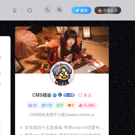
发布
开通会员
0
等
社
CMS模板
关注
12
172
7
3
15.2W+
CMS模板免费学习建站www.cmsmb.cc
首涂第四十五套模板-苹果cmsv10仿爱奇艺-视频源码