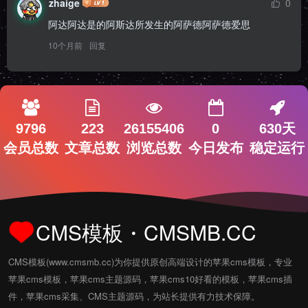
zhaige
0
阿达阿达是的阿斯达所发生的阿萨德阿萨德爱思
10个月前
回复
9796
223
26155406
0
630天
会员总数
文章总数
浏览总数
今日发布
稳定运行
CMS模板・CMSMB.CC
CMS模板(www.cmsmb.cc)为你提供原创高端设计的苹果cms模板，专业
苹果cms模板，苹果cms主题源码，苹果cms10好看的模板，苹果cms插
件，苹果cms采集、CMS主题源码，为站长提供有力技术保障。