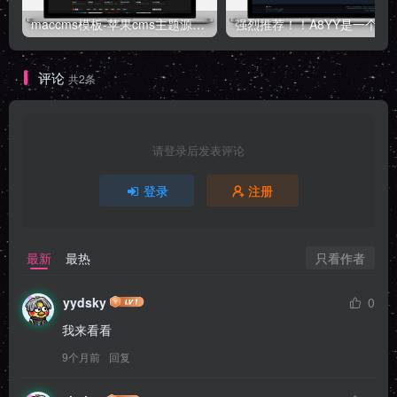
maccms模板-苹果cms主题源码-自适应高端模板带后台
强烈推荐！！A8YY是一个
评论
共2条
请登录后发表评论
登录
注册
只看作者
最新
最热
yydsky
0
我来看看
9个月前
回复