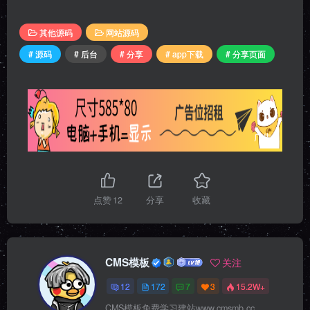
其他源码
网站源码
# 源码
# 后台
# 分享
# app下载
# 分享页面
广告
点赞
12
分享
收藏
CMS模板
关注
12
172
7
3
15.2W+
CMS模板免费学习建站www.cmsmb.cc