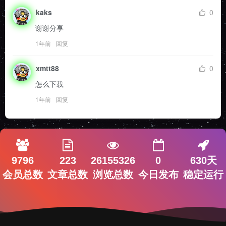
kaks
0
谢谢分享
1年前
回复
xmtt88
0
怎么下载
1年前
回复
9796
223
26155326
0
630天
会员总数
文章总数
浏览总数
今日发布
稳定运行