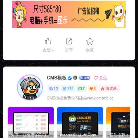
广告
点赞
8
分享
收藏
CMS模板
关注
12
172
7
3
15.2W+
CMS模板免费学习建站www.cmsmb.cc
分享一些免费的影视采集资源站
maccms模板-苹果cms主题源码-自适应高端模板带后台