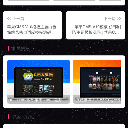
上一篇
下一篇
苹果CMS V10模板主题白色
苹果CMS V10模板 仿韩剧
简约风格自适应模板源码
TV主题模板源码 | 苹果CMS
主题
相关推荐
maccms模板-苹果cms主题源码-自适应高端模板带后台
强烈推荐！！A8YY是一个
评论
共12条