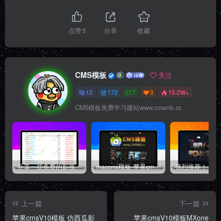
点赞
5
分享
收藏
CMS模板
关注
12
172
7
3
15.2W+
CMS模板免费学习建站www.cmsmb.cc
分享一些免费的影视采集资源站
maccms模板-苹果cms主题源码-自适应高端模板带后台
上一篇
下一篇
苹果cmsV10模板 仿西瓜影
苹果cmsV10模板MXone