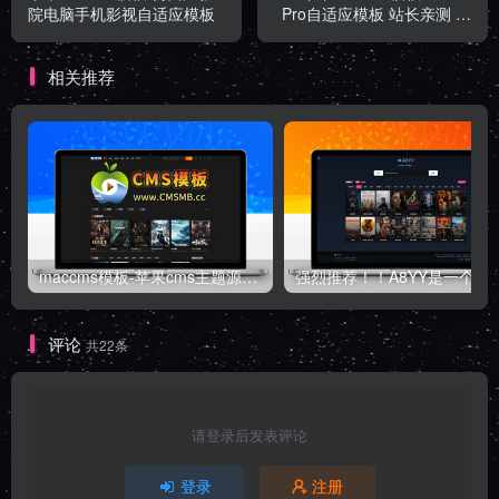
院电脑手机影视自适应模板
Pro自适应模板 站长亲测 全
网首发
相关推荐
maccms模板-苹果cms主题源码-自适应高端模板带后台
强烈推荐！！A8YY是一个
评论
共22条
请登录后发表评论
登录
注册