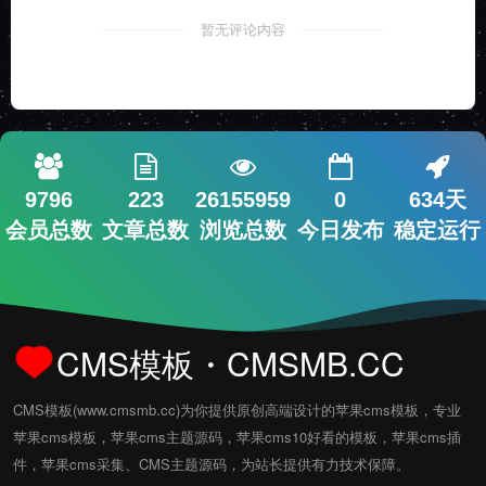
暂无评论内容
9796
223
26155959
0
634天
会员总数
文章总数
浏览总数
今日发布
稳定运行
CMS模板・CMSMB.CC
CMS模板(www.cmsmb.cc)为你提供原创高端设计的苹果cms模板，专业
苹果cms模板，苹果cms主题源码，苹果cms10好看的模板，苹果cms插
件，苹果cms采集、CMS主题源码，为站长提供有力技术保障。