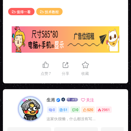
值得一看
技术教程
广告
点赞
7
分享
收藏
生肖
关注
0
51
0
520
2961
这家伙很懒，什么都没有写...