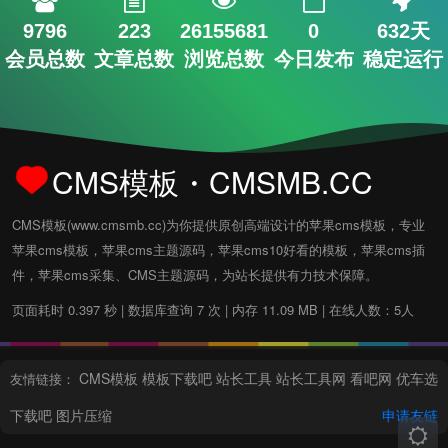
9796
223
26155681
0
632天
会员总数
文章总数
浏览总数
今日发布
稳定运行
CMS模板・CMSMB.CC
CMS模板(www.cmsmb.cc)为你提供原创高端设计的苹果cms模板，专业
苹果cms模板，苹果cms主题源码，苹果cms10好看的模板，苹果cms插
件，苹果cms采集、CMS主题源码，为站长提供有力技术保障。
页面耗时 0.397 秒 | 数据库查询 7 次 | 内存 11.09 MB | 在线人数：5人
CMS模板
模板下载吧
站长工具
站长工具网
看吧网
优车选
友情链接：
下载吧
图片压缩
申请友链