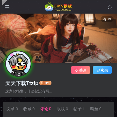
19
关注
私信
天天下载Ttzip
这家伙很懒，什么都没有写...
文章
0
收藏
0
评论
0
版块
0
帖子
1
粉丝
0