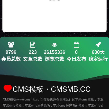
9796
223
26155336
0
630天
会员总数
文章总数
浏览总数
今日发布
稳定运行
CMS模板・CMSMB.CC
CMS模板(www.cmsmb.cc)为你提供原创高端设计的苹果cms模板，专业
苹果cms模板，苹果cms主题源码，苹果cms10好看的模板，苹果cms插