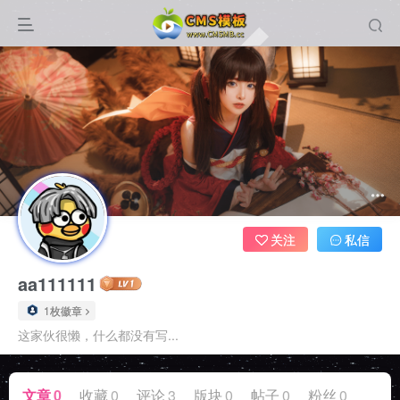
关注
私信
aa111111
1枚徽章
这家伙很懒，什么都没有写...
文章
0
收藏
0
评论
3
版块
0
帖子
0
粉丝
0