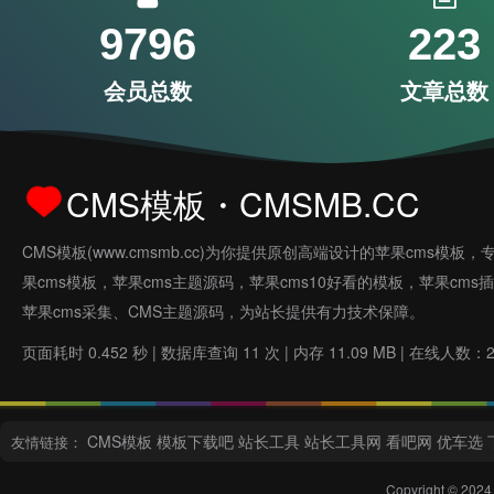
9796
223
会员总数
文章总数
CMS模板・CMSMB.CC
CMS模板(www.cmsmb.cc)为你提供原创高端设计的苹果cms模板，
果cms模板，苹果cms主题源码，苹果cms10好看的模板，苹果cms
苹果cms采集、CMS主题源码，为站长提供有力技术保障。
页面耗时 0.452 秒 | 数据库查询 11 次 | 内存 11.09 MB | 在线人数：
CMS模板
模板下载吧
站长工具
站长工具网
看吧网
优车选
友情链接：
Copyright © 2024