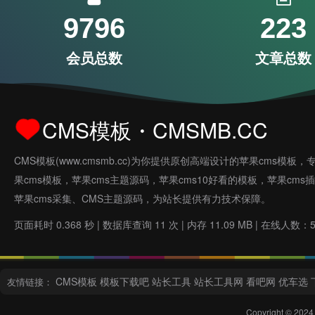
9796
223
会员总数
文章总数
CMS模板・CMSMB.CC
CMS模板(www.cmsmb.cc)为你提供原创高端设计的苹果cms模板，
果cms模板，苹果cms主题源码，苹果cms10好看的模板，苹果cms
苹果cms采集、CMS主题源码，为站长提供有力技术保障。
页面耗时 0.368 秒 | 数据库查询 11 次 | 内存 11.09 MB | 在线人数：
CMS模板
模板下载吧
站长工具
站长工具网
看吧网
优车选
友情链接：
Copyright © 2024