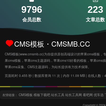
9796
223
会员总数
文章总数
CMS模板・CMSMB.CC
CMS模板(www.cmsmb.cc)为你提供原创高端设计的苹果cms模板，
果cms模板，苹果cms主题源码，苹果cms10好看的模板，苹果cms
苹果cms采集、CMS主题源码，为站长提供有力技术保障。
页面耗时 0.455 秒 | 数据库查询 11 次 | 内存 11.09 MB | 在线人数：
CMS模板
模板下载吧
站长工具
站长工具网
看吧网
优车选
友情链接：
Copyright © 2024