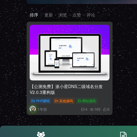
排序
更新
浏览
点赞
评论
【公测免费】派小星DNS二级域名分发
V2.0.3重构版
PHP源码
其他源码
网站源码
1年前
4
165
6