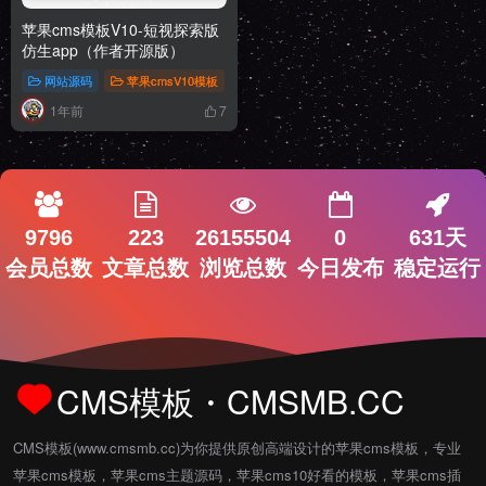
苹果cms模板V10-短视探索版
仿生app（作者开源版）
网站源码
苹果cmsV10模板
苹果CMS模板
1年前
7
9796
223
26155504
0
631天
会员总数
文章总数
浏览总数
今日发布
稳定运行
CMS模板・CMSMB.CC
CMS模板(www.cmsmb.cc)为你提供原创高端设计的苹果cms模板，专业
苹果cms模板，苹果cms主题源码，苹果cms10好看的模板，苹果cms插