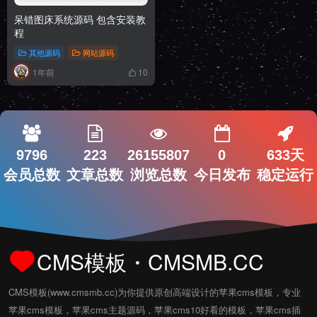
呆错图床系统源码 包含安装教
程
其他源码
网站源码
1年前
10
9796
223
26155807
0
633天
会员总数
文章总数
浏览总数
今日发布
稳定运行
CMS模板・CMSMB.CC
CMS模板(www.cmsmb.cc)为你提供原创高端设计的苹果cms模板，专业
苹果cms模板，苹果cms主题源码，苹果cms10好看的模板，苹果cms插