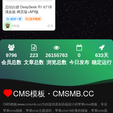
总结白嫖 DeepSeek R1 671B
满血版-网页版+API版
值得一看
技术教程
1年前
9
9796
223
26155763
0
633天
会员总数
文章总数
浏览总数
今日发布
稳定运行
CMS模板・CMSMB.CC
CMS模板(www.cmsmb.cc)为你提供原创高端设计的苹果cms模板，专业
苹果cms模板，苹果cms主题源码，苹果cms10好看的模板，苹果cms插